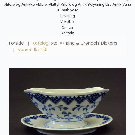
Ældre og Antikke Møbler
Platter
Ældre og Antik Belysning
Ure
Antik Varia
Kunstbøger
Levering
Vi køber
Om os
Kontakt
Forside
Katalog:
Stel
=>
Bing & Grøndahl Dickens
Varenr: 154461