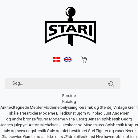
Forside
Katalog
Arkitekttegnede Møbler
Moderne belysning
Keramik og Stentøj
Vintage krenit
skåle
Træartikler
Moderne Billedkunst
Bjørn Wiinblad
Just Andersen
og andre bronze figurer
Moderne Varia
Georg Jensen sølvbestik
Georg
Jensen julepynt
Anton Michelsen Juleskeer og Mindeskeer
Sølvbestik
Korpus
sølv og serveringsbestik
Sølv og plet bestiksæt
Stel
Figurer og vaser
Nyere
Glasservice
Gamle og antikke glas
Ældre billedkunst
Nye havemøbler af jern