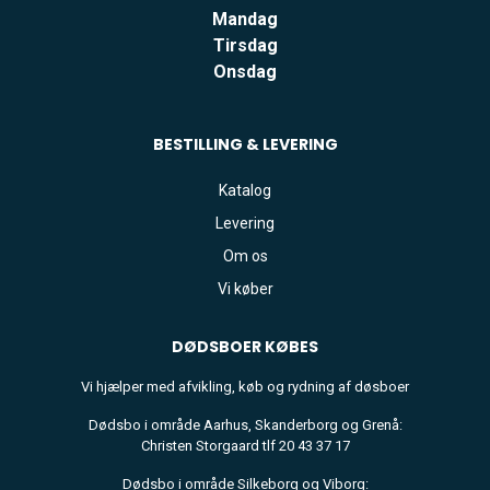
Mandag
Tirsdag
Onsdag
BESTILLING & LEVERING
Katalog
Levering
Om os
Vi køber
DØDSBOER
KØBES
Vi hjælper med afvikling, køb og rydning af døsboer
Dødsbo i område Aarhus, Skanderborg og Grenå:
Christen Storgaard tlf 20 43 37 17
Dødsbo i område Silkeborg og Viborg: