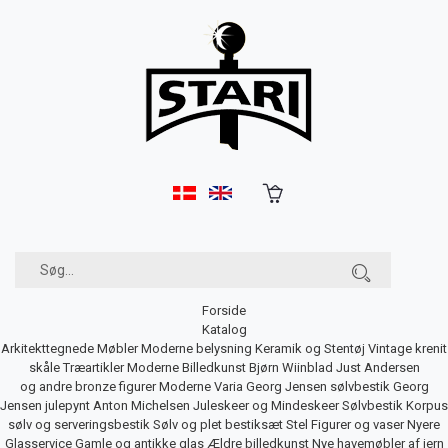
Forside
Katalog
Arkitekttegnede Møbler
Moderne belysning
Keramik og Stentøj
Vintage krenit
skåle
Træartikler
Moderne Billedkunst
Bjørn Wiinblad
Just Andersen
og andre bronze figurer
Moderne Varia
Georg Jensen sølvbestik
Georg
Jensen julepynt
Anton Michelsen Juleskeer og Mindeskeer
Sølvbestik
Korpus
sølv og serveringsbestik
Sølv og plet bestiksæt
Stel
Figurer og vaser
Nyere
Glasservice
Gamle og antikke glas
Ældre billedkunst
Nye havemøbler af jern