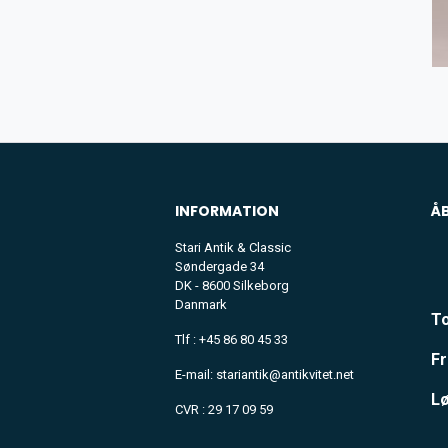
INFORMATION
Å
Stari Antik & Classic
Søndergade 34
DK - 8600 Silkeborg
Danmark
To
Tlf : +45 86 80 45 33
Fr
E-mail: stariantik@antikvitet.net
Lø
CVR : 29 17 09 59