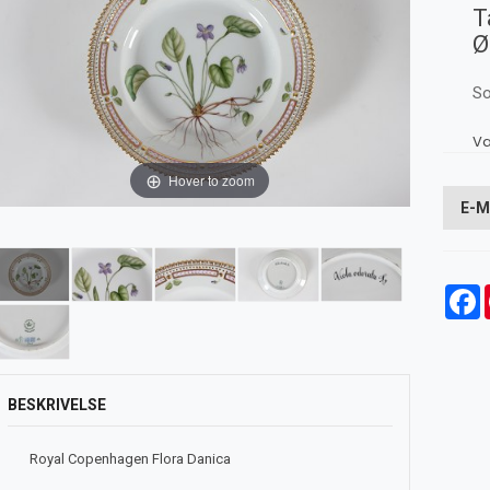
T
Ø
So
Va
Hover to zoom
E-M
F
BESKRIVELSE
Royal Copenhagen Flora Danica