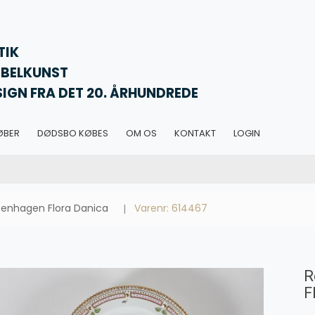
TIK
BELKUNST
SIGN FRA DET 20. ÅRHUNDREDE
ØBER
DØDSBO KØBES
OM OS
KONTAKT
LOGIN
enhagen Flora Danica
Varenr: 614467
R
F