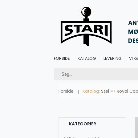
AN
MØ
DE
FORSIDE
KATALOG
LEVERING
VI K
Forside
Katalog:
Stel
=>
Royal Cop
KATEGORIER