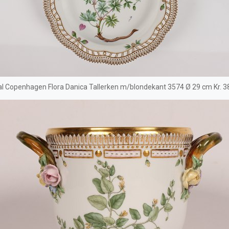
l Copenhagen Flora Danica Tallerken m/blondekant 3574 Ø 29 cm Kr. 3