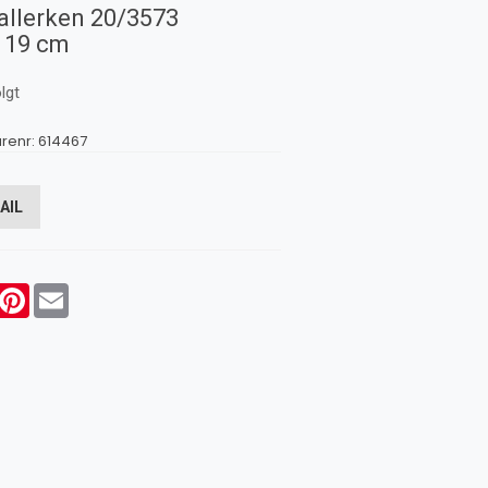
allerken 20/3573
 19 cm
lgt
renr:
614467
AIL
acebook
Pinterest
Email