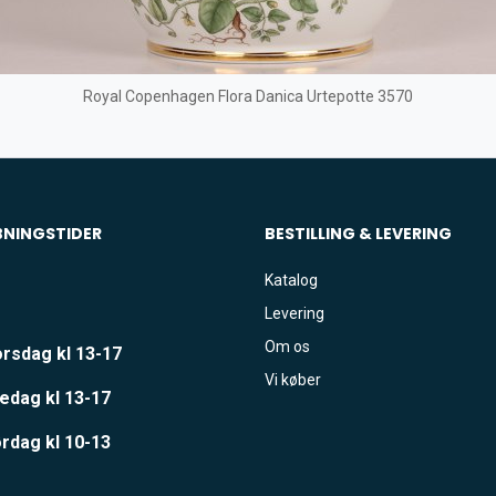
Royal Copenhagen Flora Danica Urtepotte 3570
BNINGSTIDER
BESTILLING & LEVERING
Katalog
Levering
Om os
rsdag kl 13-17
Vi køber
edag kl 13-17
rdag kl 10-13