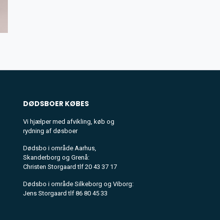
DØDSBOER
KØBES
Vi hjælper med afvikling, køb og
rydning af døsboer
Dødsbo i område Aarhus,
Skanderborg og Grenå:
Christen Storgaard tlf 20 43 37 17
Dødsbo i område Silkeborg og Viborg:
Jens Storgaard tlf 86 80 45 33