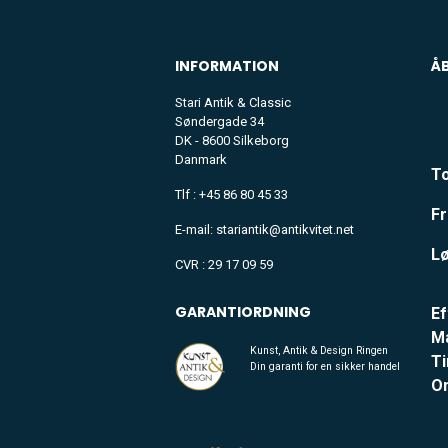
INFORMATION
Å
Stari Antik & Classic
Søndergade 34
DK - 8600 Silkeborg
Danmark
To
Tlf : +45 86 80 45 33
Fr
E-mail: stariantik@antikvitet.net
Lø
CVR : 29 17 09 59
GARANTIORDNING
Ef
M
Kunst, Antik & Design Ringen
Ti
Din garanti for en sikker handel
O