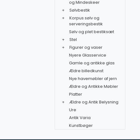
og Mindeskeer
+
Sølvbestik
+
Korpus sølv og
serveringsbestik
Sølv og plet bestiksæt
+
Stel
+
Figurer og vaser
Nyere Glasservice
Gamle og antikke glas
Ældre billedkunst
Nye havemøbler af jern
Ældre og Antikke Møbler
Platter
+
Ældre og Antik Belysning
Ure
Antik Varia
Kunstbøger