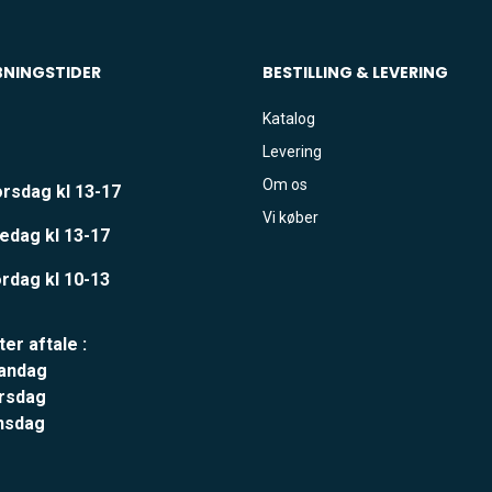
BNINGSTIDER
BESTILLING & LEVERING
Katalog
Levering
Om os
rsdag kl 13-17
Vi køber
edag kl 13-17
rdag kl 10-13
ter aftale :
andag
rsdag
nsdag