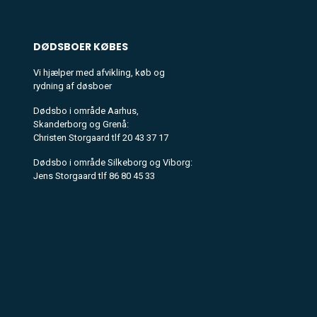
DØDSBOER
KØBES
Vi hjælper med afvikling, køb og
rydning af døsboer
Dødsbo i område Aarhus,
Skanderborg og Grenå:
Christen Storgaard tlf 20 43 37 17
Dødsbo i område Silkeborg og Viborg:
Jens Storgaard tlf 86 80 45 33