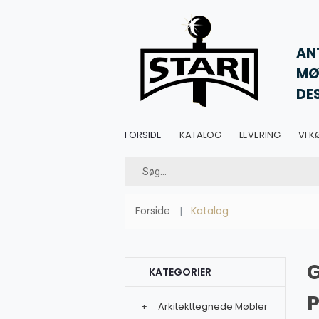
AN
MØ
DE
FORSIDE
KATALOG
LEVERING
VI K
Forside
Katalog
KATEGORIER
P
+
Arkitekttegnede Møbler