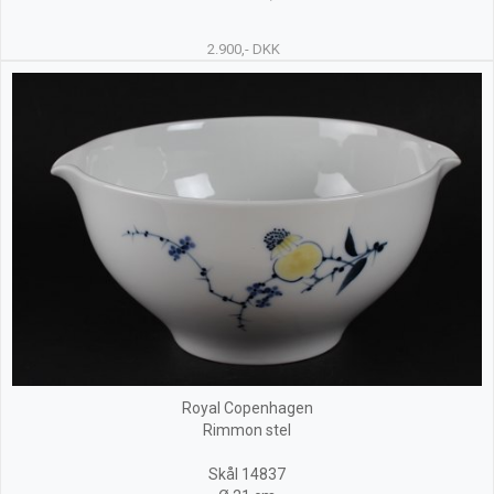
2.900,- DKK
Royal Copenhagen
Rimmon stel
Skål 14837