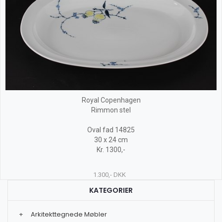
Royal Copenhagen
Rimmon stel
Oval fad 14825
30 x 24 cm
Kr. 1300,-
1.300,- DKK
KATEGORIER
+
Arkitekttegnede Møbler