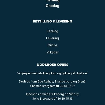
Tirsdag
Onsdag
BESTILLING & LEVERING
Katalog
Levering
Om os
Vi køber
DØDSBOER
KØBES
Vi hjælper med afvikling, køb og rydning af døsboer
Dødsbo i område Aarhus, Skanderborg og Grenå:
Christen Storgaard tlf 20 43 37 17
Dødsbo i område Silkeborg og Viborg:
Jens Storgaard tlf 86 80 45 33