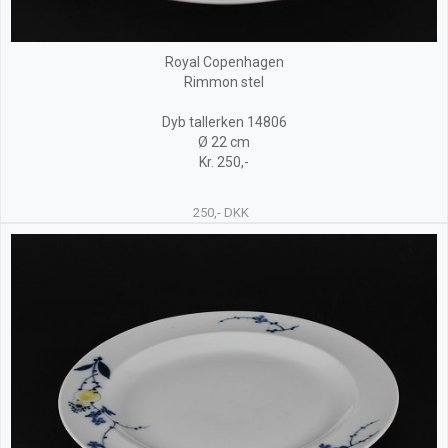
Royal Copenhagen
Rimmon stel
Dyb tallerken 14806
Ø 22 cm
Kr. 250,-
250,- DKK