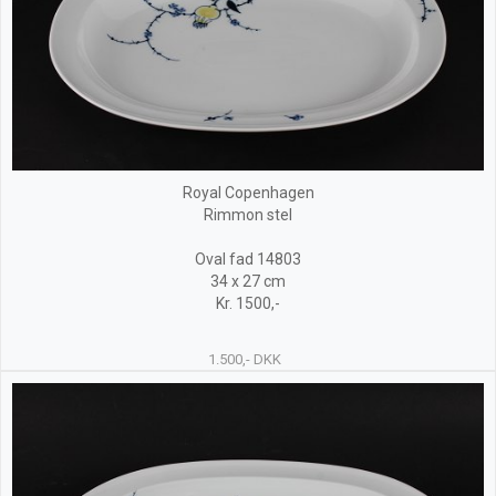
Royal Copenhagen
Rimmon stel
Oval fad 14803
34 x 27 cm
Kr. 1500,-
1.500,- DKK