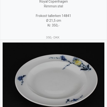
Royal Copenhagen
Rimmon stel
Frokost tallerken 14841
Ø 21,5 cm
Kr. 350,-
350,- DKK