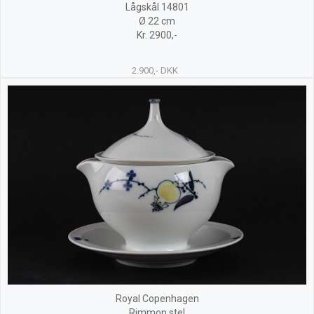
Lågskål 14801
Ø 22 cm
Kr. 2900,-
2.900,- DKK
Royal Copenhagen
Rimmon stel