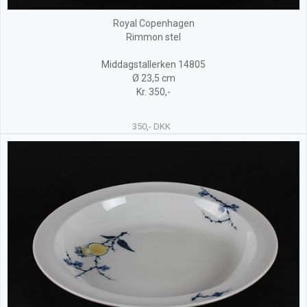
Royal Copenhagen
Rimmon stel
Middagstallerken 14805
Ø 23,5 cm
Kr. 350,-
350,- DKK