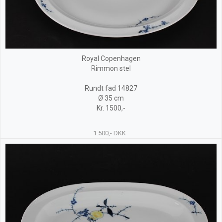
Royal Copenhagen
Rimmon stel
Rundt fad 14827
Ø 35 cm
Kr. 1500,-
1.500,- DKK