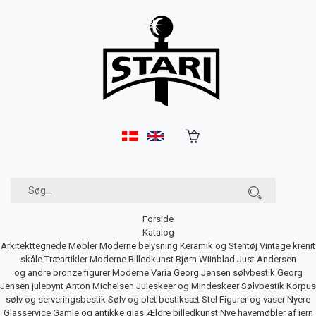
Forside
Katalog
Arkitekttegnede Møbler
Moderne belysning
Keramik og Stentøj
Vintage krenit
skåle
Træartikler
Moderne Billedkunst
Bjørn Wiinblad
Just Andersen
og andre bronze figurer
Moderne Varia
Georg Jensen sølvbestik
Georg
Jensen julepynt
Anton Michelsen Juleskeer og Mindeskeer
Sølvbestik
Korpus
sølv og serveringsbestik
Sølv og plet bestiksæt
Stel
Figurer og vaser
Nyere
Glasservice
Gamle og antikke glas
Ældre billedkunst
Nye havemøbler af jern